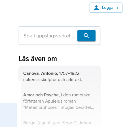
Logga in
Läs även om
Canova
,
Antonio,
1757–1822,
italiensk skulptör och arkitekt.
Amor och Psyche
, i den romerske
författaren Apuleius roman
”Metamorphoses” infogad berättelse
om prinsessan
Psyche
och guden
Amor
.
Sergel
(egentligen
Sergell
),
Johan