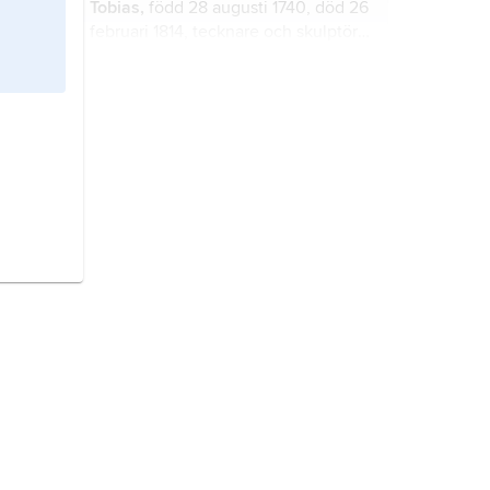
Tobias,
född 28 augusti 1740, död 26
februari 1814, tecknare och skulptör,
professor vid Konstakademien från
1780.
kärlek
beskrivs av de flesta
människor som en varm och intensiv
känsla av ömhet, omtänksamhet och
känslomässig närhet som kan, men
inte behöver, vara förknippad med
mytologi
, läran om myterna, dvs.
sexuell åtrå.
myttolkning, eller samling av myter
inom ett bestämt religionsområde,
varvid man mera fäster sig vid
berättelserna som sådana än vid
Bibeln
, ursprungligen ett ord som
deras religiösa funktion.
betecknar en boksamling, så
småningom med betydelsen en
samling skrifter som tillmäts speciell
auktoritet och helgd.
teater
, ursprungligen teaterns
åskådarrum, senare gruppen av
åskådare och till sist hela
anläggningen med både spelplats