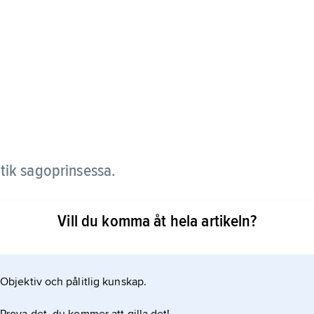
tik sagoprinsessa.
ökte henne nattetid för att ej bli igenkänd. Då
Vill du komma åt hela artikeln?
mor förbjudit henne flög han bort. Psyche sökte
renades slutligen på Olympen.
Objektiv och pålitlig kunskap.