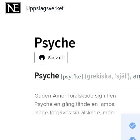
Uppslagsverket
Uppslagsverket
Psyche
Skriv ut
Psyche
(grekiska, 'själ')
,
an
[psy:ʹke]
Guden Amor förälskade sig i henne och bes
Psyche en gång tände en lampa trots att A
länge förgäves sin älskade, men de återfö