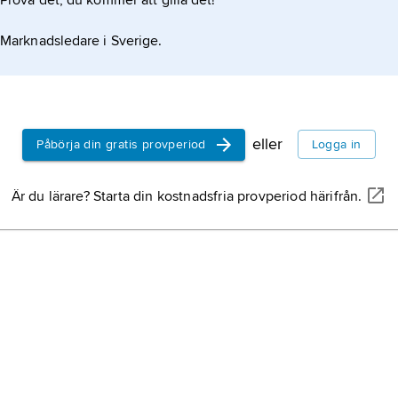
Prova det, du kommer att gilla det!
Marknadsledare i Sverige.
eller
Påbörja din gratis provperiod
Logga in
Är du lärare? Starta din kostnadsfria provperiod härifrån.