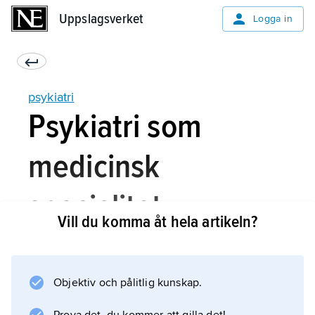
Uppslagsverket
Uppslagsverket
Logga in
psykiatri
Psykiatri som
medicinsk
specialitet
Vill du komma åt hela artikeln?
Den medicinska specialiteten psykiatri präglas
Objektiv och pålitlig kunskap.
av helhetssyn där psykologiska, sociala och
biologiska faktorer vägs in i bedömningen och