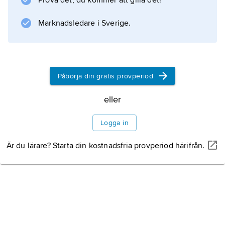
Prova det, du kommer att gilla det!
någon djupare kunskap om Freuds teori eller
Marknadsledare i Sverige.
kännedom om hans praktik. Med anknytning
till den av Freud grundade internationella
Påbörja din gratis provperiod
Information om artikeln
eller
Logga in
Är du lärare? Starta din kostnadsfria provperiod härifrån.