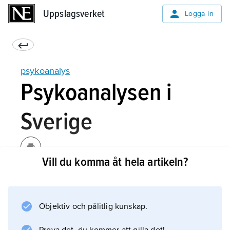
Uppslagsverket
Uppslagsverket
Logga in
psykoanalys
Psykoanalysen i
Sverige
Vill du komma åt hela artikeln?
I Sverige var utforskningen av psykoanalysen
under den första hälften av 1900-talet knuten
till ett fåtal personer. Deras intresse var
Objektiv och pålitlig kunskap.
emellertid övergående. Flera läkare
kritiserade psykoanalysen utan att ha vare sig