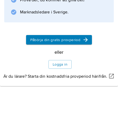
Prova det, du kommer att gilla det!
Den har sedan 1920-talet utvecklats inom
främst den amerikanska kulturantropologin,
Marknadsledare i Sverige.
där den räknas som en av de största
”subdisciplinerna”. I början beskrev man
enskilda kulturers karakteristika i
personlighetstermer, medan man under 1950-
Påbörja din gratis provperiod
talet sammankopplade kultur och personlighet
eller
på omvänt sätt, dvs. man sökte urskilja
speciella personlighetstyper som
Logga in
karakteristiska för enskilda kulturer
Är du lärare? Starta din kostnadsfria provperiod härifrån.
Litteraturanvisning
Information om artikeln