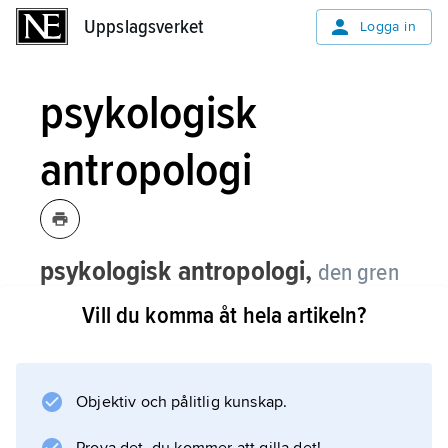
Uppslagsverket
Uppslagsverket
Logga in
psykologisk
antropologi
psykologisk antropologi,
den gren
av kulturantropologin som särskilt
Vill du komma åt hela artikeln?
undersöker hur kultur och samhälle
samspelar med människans psykiska
konstitution, känsloliv, kognition och
Objektiv och pålitlig kunskap.
personlighet.