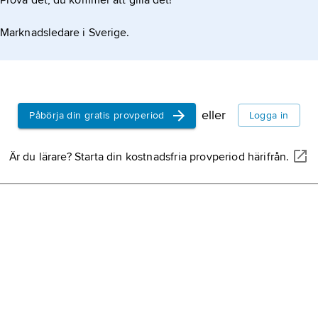
Prova det, du kommer att gilla det!
Marknadsledare i Sverige.
eller
Påbörja din gratis provperiod
Logga in
Är du lärare? Starta din kostnadsfria provperiod härifrån.