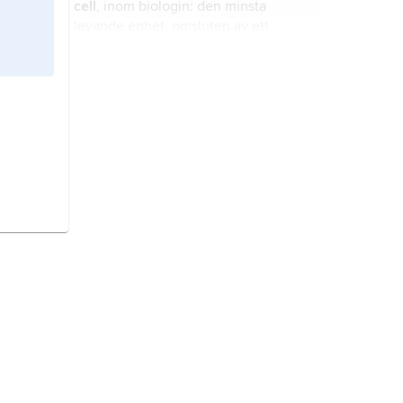
cell
, inom biologin: den minsta
levande enhet, omsluten av ett
cellmembran, som bygger upp
organismer.
bowling
, kägelspel som spelas
inomhus på banor av trä eller
syntetmaterial där utövaren med
hjälp av ett klot försöker slå omkull
tio i triangelform uppställda käglor.
bridge,
ett av världens mest utövade
kortspel.
Kuba
,
Cuba
, stat i Västindien.
moln,
samling av i luften svävande
vattendroppar eller iskristaller.
tänder,
hos ryggradsdjur inklusive
människa organ i munhålan vilka