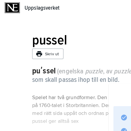
Uppslagsverket
Uppslagsverket
pussel
Skriv ut
puʹssel
(engelska
puzzle
, av
puzzl
som skall passas ihop till en bild.
Spelet har två grundformer. Den ena forme
på 1760-talet i Storbritannien. Den andra 
med rätt sida uppåt och ordnas på rätt sä
pussel ger alltså sex