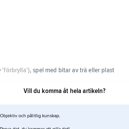
e
’förbrylla’)
,
spel med bitar av trä eller plast
Vill du komma åt hela artikeln?
n består av olikformade bitar; den introducerades
typen består av kuber med sex bilder. När de vänds
tt får man en sammanhängande bild – varje sådant
Objektiv och pålitlig kunskap.