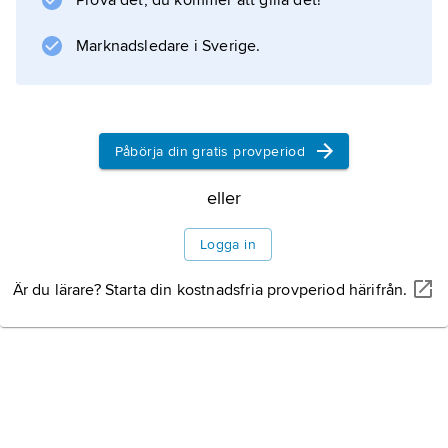
Prova det, du kommer att gilla det!
laboratorier används
blixtvakuumpyrolys
Marknadsledare i Sverige.
för att mycket snabbt sönderdela en organisk
förening i gasfas, följt av uppsamling av de
önskade produkterna på kylda ytor, vanligen
Påbörja din gratis provperiod
eller
Information om artikeln
Logga in
Är du lärare? Starta din kostnadsfria provperiod härifrån.