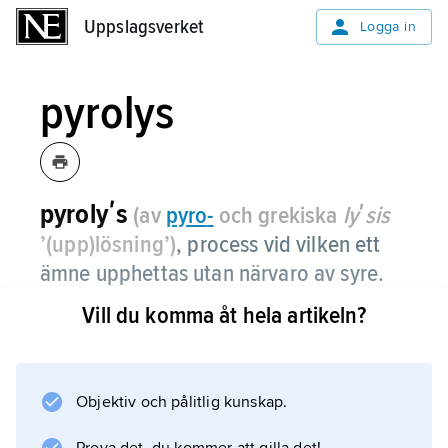
Uppslagsverket
Uppslagsverket
Logga in
pyrolys
pyrolyʹs
(av
pyro
-
och grekiska
lyʹsis
’(upp)lösning’)
,
process vid vilken ett
ämne upphettas utan närvaro av syre.
Vill du komma åt hela artikeln?
Industriellt används pyrolys t.ex. vid
torrdestillation av fasta bränslen i syfte att
överföra dem i gasformiga produkter (se
förgasning
Objektiv och pålitlig kunskap.
) och vid råvaruåtervinning av plast. På