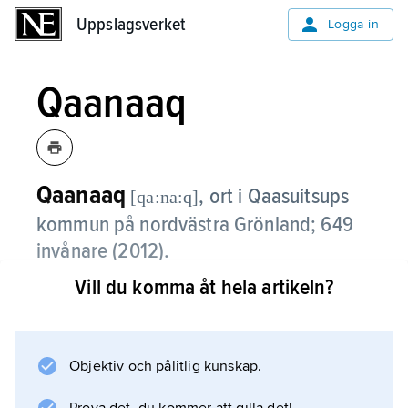
Uppslagsverket
Uppslagsverket
Logga in
Qaanaaq
Qaanaaq
,
ort i Qaasuitsups
[qa:na:q]
kommun på nordvästra Grönland; 649
invånare (2012).
Vill du komma åt hela artikeln?
Den amerikanska
Pituffik Space Base
ligger drygt 100 km söder om orten.
Näringslivet baseras främst på jakt och fiske.
Objektiv och pålitlig kunskap.