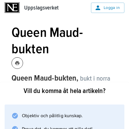
Uppslagsverket
Uppslagsverket
Logga in
Queen Maud-
bukten
Queen Maud-bukten,
bukt i norra
Kanada; för belägenhet se landskarta
Vill du komma åt hela artikeln?
Kanada
.
Objektiv och pålitlig kunskap.