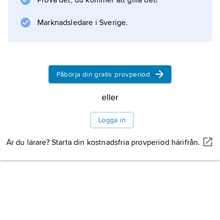
Prova det, du kommer att gilla det!
Information om artikeln
Marknadsledare i Sverige.
Påbörja din gratis provperiod
eller
Logga in
Är du lärare? Starta din kostnadsfria provperiod härifrån.