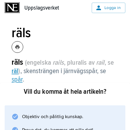
Uppslagsverket
Uppslagsverket
Logga in
räls
räls
(engelska
rails
, pluralis av
rail
, se
räl
)
, skensträngen i järnvägsspår, se
spår
.
Vill du komma åt hela artikeln?
Information om artikeln
Objektiv och pålitlig kunskap.