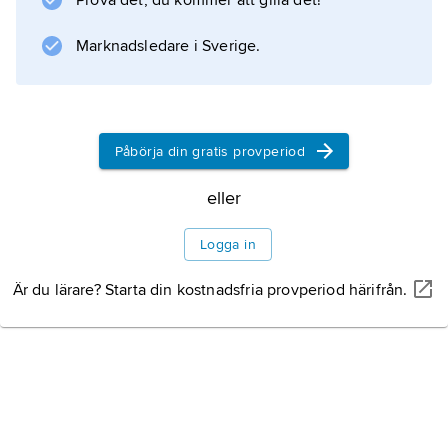
Prova det, du kommer att gilla det!
Marknadsledare i Sverige.
Påbörja din gratis provperiod
eller
Logga in
Är du lärare? Starta din kostnadsfria provperiod härifrån.