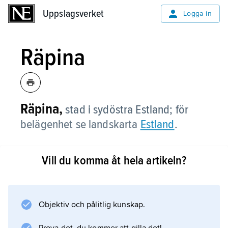
Uppslagsverket
Uppslagsverket
Logga in
Räpina
Räpina,
stad i sydöstra Estland; för
belägenhet se landskarta
Estland
.
Vill du komma åt hela artikeln?
Information om artikeln
Objektiv och pålitlig kunskap.