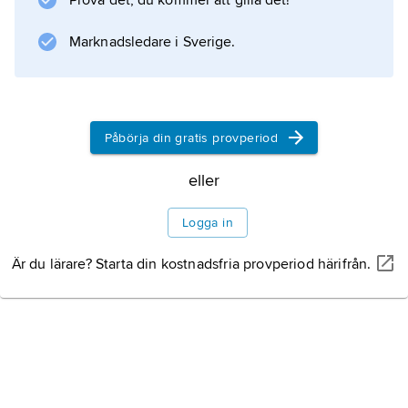
Prova det, du kommer att gilla det!
Marknadsledare i Sverige.
Påbörja din gratis provperiod
eller
Logga in
Är du lärare? Starta din kostnadsfria provperiod härifrån.