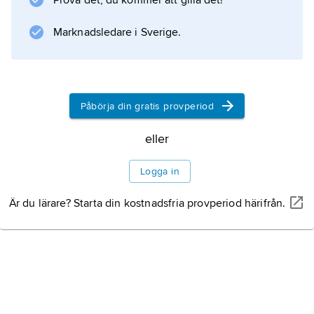
Prova det, du kommer att gilla det!
Dalarna. Dess ålder är ca 1 690 miljoner år.
Marknadsledare i Sverige.
Information om artikeln
Påbörja din gratis provperiod
eller
Logga in
Är du lärare? Starta din kostnadsfria provperiod härifrån.