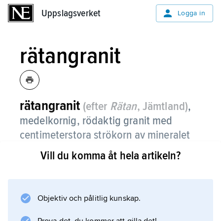
Uppslagsverket
Uppslagsverket
Logga in
rätangranit
rätangranit
(efter
Rätan
, Jämtland)
,
medelkornig, rödaktig granit med
centimeterstora strökorn av mineralet
mikroklin och små kristaller av titanit.
Vill du komma åt hela artikeln?
Graniten bildar ett ca 5 000 km
2
stort massiv i södra Jämtland, östra
Objektiv och pålitlig kunskap.
Härjedalen, nordvästra Hälsingland och norra