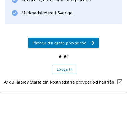
Prova det, du kommer att gilla det!
.
Marknadsledare i Sverige.
Information om artikeln
Påbörja din gratis provperiod
eller
Logga in
Är du lärare? Starta din kostnadsfria provperiod härifrån.