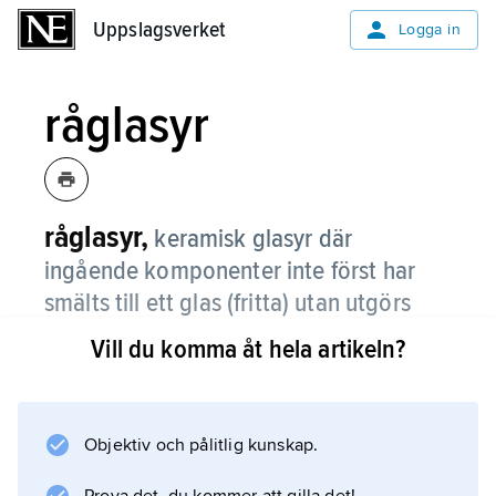
Uppslagsverket
Uppslagsverket
Logga in
råglasyr
råglasyr,
keramisk glasyr där
ingående komponenter inte först har
smälts till ett glas (fritta) utan utgörs
direkt av råmaterialen.
Vill du komma åt hela artikeln?
Glasyren på
fältspatporslin
är exempel på en råglasyr. Se även
Objektiv och pålitlig kunskap.
glasyr