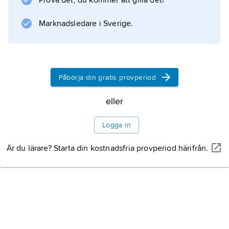
Prova det, du kommer att gilla det!
Marknadsledare i Sverige.
Påbörja din gratis provperiod
eller
Logga in
Är du lärare? Starta din kostnadsfria provperiod härifrån.