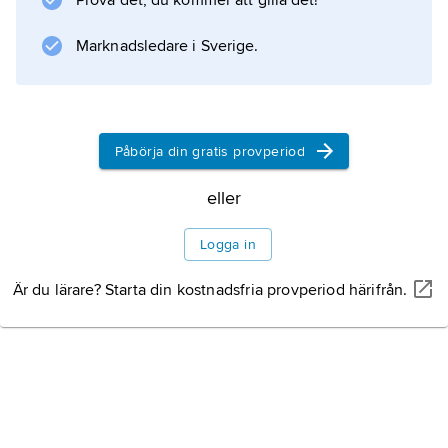
Prova det, du kommer att gilla det!
Marknadsledare i Sverige.
Påbörja din gratis provperiod
eller
Logga in
Är du lärare? Starta din kostnadsfria provperiod härifrån.