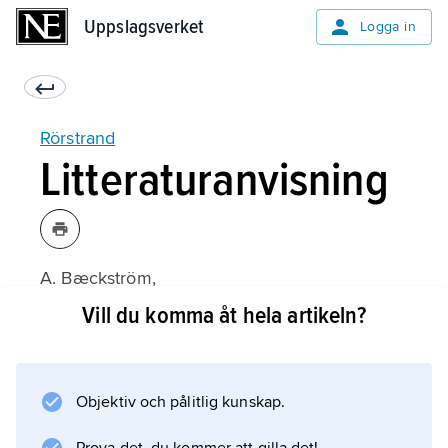
Uppslagsverket
Uppslagsverket
Logga in
Rörstrand
Litteraturanvisning
A. Bæckström,
Rörstrand och dess tillverkningar 1726–1926
Vill du komma åt hela artikeln?
(1930;
Objektiv och pålitlig kunskap.
Information om artikeln