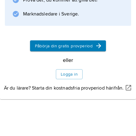
Prova det, du kommer att gilla det!
Rinaldo Rinaldini
(1798) av Christian A. Vulpius. Den översattes
Marknadsledare i Sverige.
snart i likhet med många efterföljare till
svenska och vann också här stora framgångar.
Litteraturanvisning
Påbörja din gratis provperiod
eller
Logga in
Information om artikeln
Är du lärare? Starta din kostnadsfria provperiod härifrån.