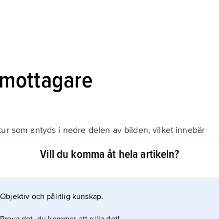
mottagare
ur som antyds i nedre delen av bilden, vilket innebär
nger före detekteringen. Vilken typ av modulering
Vill du komma åt hela artikeln?
etektorn. För rundradio, dvs. radio- och TV-
vänds de relativt enkla modulationssätten
Objektiv och pålitlig kunskap.