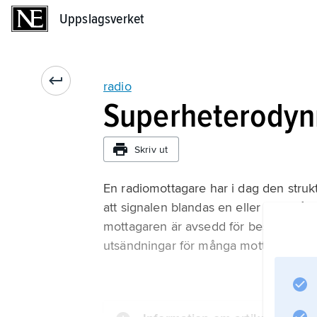
Uppslagsverket
Uppslagsverket
radio
Superheterodyn
Skriv ut
En radiomottagare har i dag den strukt
att signalen blandas en eller flera gå
mottagaren är avsedd för bestäms av d
utsändningar för många mottagare, an