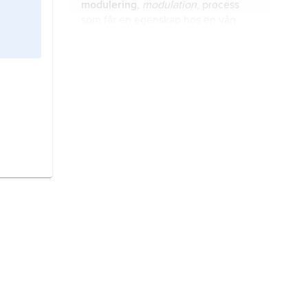
modulering
,
modulation
, process
som får en egenskap hos en våg
(informationssignalen) att variera
med en egenskap i en annan våg
(bärvågen).
analog modulering,
förändring av en
analog informationssignal genom
styrning av egenskaperna hos en
bärvåg.
digital modulering,
förändring av en
analog bärvågs amplitud, frekvens
eller fas med en diskret
informationssignal som
representerar digitala data.
mobiltelefoni,
radiosystem som
medger trådlös kommunikation
mellan mobila enheter och andra
system såsom fasta telefoner eller
internet.
television,
TV
,
teve
, metod att
överföra rörliga bilder med ljud.