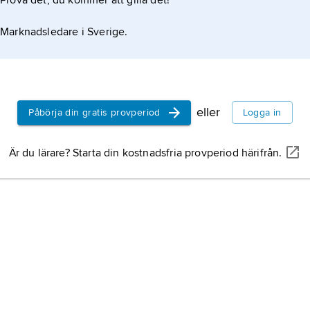
Prova det, du kommer att gilla det!
Marknadsledare i Sverige.
eller
Påbörja din gratis provperiod
Logga in
Är du lärare? Starta din kostnadsfria provperiod härifrån.