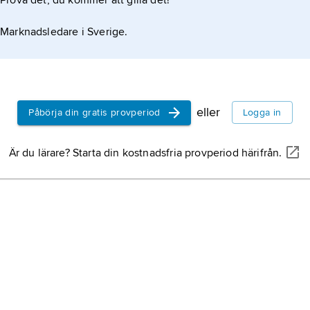
Prova det, du kommer att gilla det!
Marknadsledare i Sverige.
eller
Påbörja din gratis provperiod
Logga in
Är du lärare? Starta din kostnadsfria provperiod härifrån.