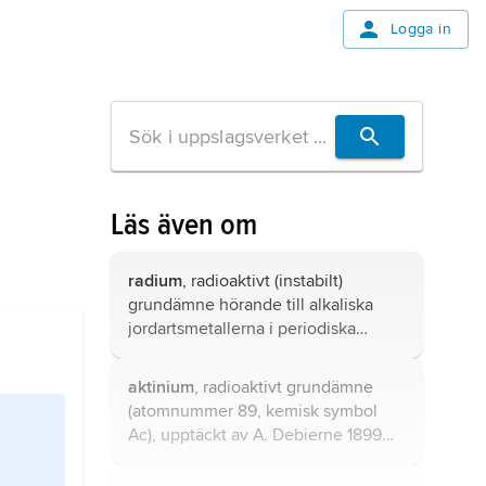
Logga in
Läs även om
radium
, radioaktivt (instabilt)
grundämne hörande till alkaliska
jordartsmetallerna i periodiska
systemets grupp 2; kemiskt tecken
Ra.
aktinium
, radioaktivt grundämne
(atomnummer 89, kemisk symbol
Ac), upptäckt av A. Debierne 1899
och F. Giesel 1902 oberoende av
varandra.