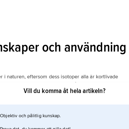
nskaper och användning
 i naturen, eftersom dess isotoper alla är kortlivade
 av sällsynta radiumisotoper. Spår av radon finns i alla
Vill du komma åt hela artikeln?
asstal 222 (
Objektiv och pålitlig kunskap.