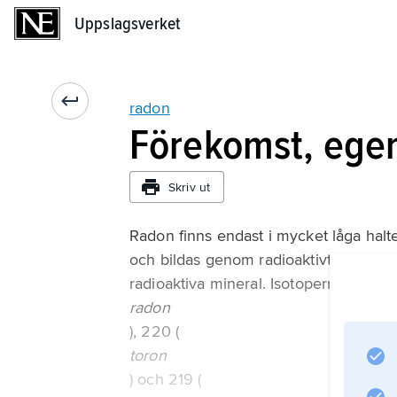
Uppslagsverket
Uppslagsverket
radon
Förekomst, ege
Skriv ut
Radon finns endast i mycket låga halter
och bildas genom radioaktivt sönderfall
radioaktiva mineral. Isotoperna med m
radon
), 220 (
toron
) och 219 (