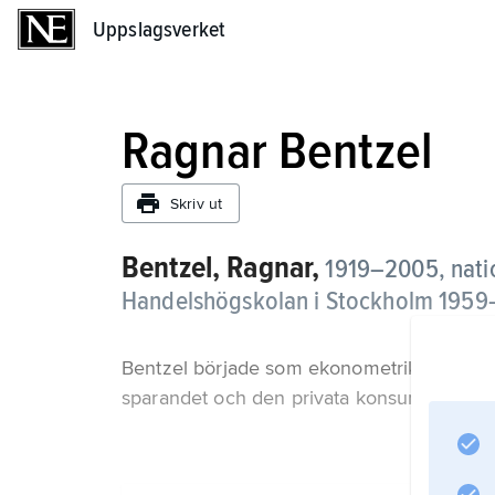
Uppslagsverket
Uppslagsverket
Ragnar Bentzel
Skriv ut
Bentzel, Ragnar,
1919–2005, nati
Handelshögskolan i Stockholm 1959–
Bentzel började som ekonometriker och st
sparandet och den privata konsumtionens 