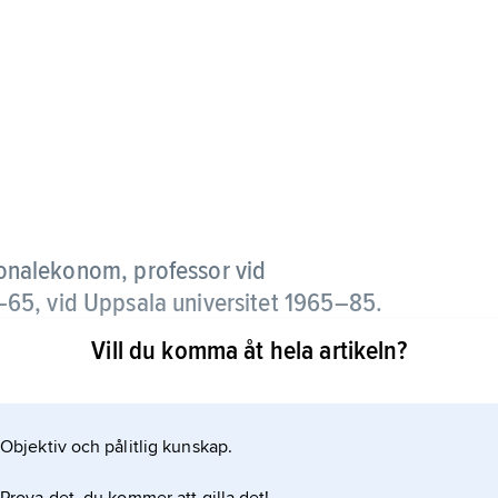
onalekonom, professor vid
65, vid Uppsala universitet 1965–85.
Vill du komma åt hela artikeln?
uderade senare bl.a. inkomstfördelningen,
utveckling.
Objektiv och pålitlig kunskap.