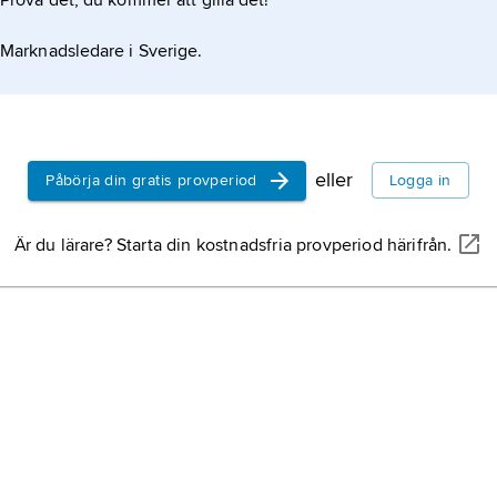
Prova det, du kommer att gilla det!
Marknadsledare i Sverige.
eller
Påbörja din gratis provperiod
Logga in
Är du lärare? Starta din kostnadsfria provperiod härifrån.