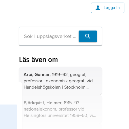
Logga in
Läs även om
Arpi, Gunnar,
1919–92, geograf,
professor i ekonomisk geografi vid
Handelshögskolan i Stockholm
1959–68, högskolans rektor 1963–
68, professor i kulturgeografi i
Björkqvist, Heimer,
1915–93,
Uppsala 1968–85.
nationalekonom, professor vid
Helsingfors universitet 1958–60, vid
Handelshögskolan vid Åbo Akademi
1959–79.