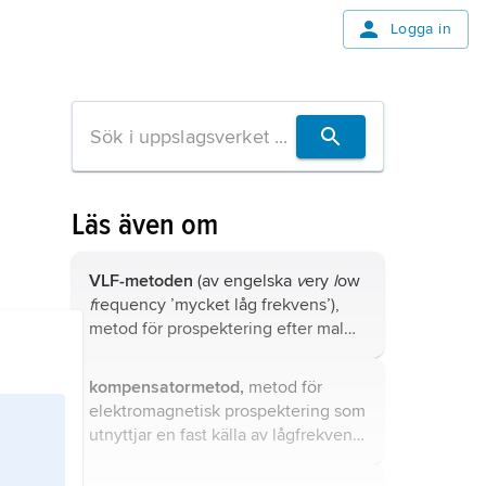
Logga in
Läs även om
VLF-metoden
(av engelska
v
ery
l
ow
f
requency ’mycket låg frekvens’),
metod för prospektering efter malm
eller vatten som utnyttjar radiovågor
från avlägset belägna sändare.
kompensatormetod,
metod för
elektromagnetisk prospektering som
utnyttjar en fast källa av lågfrekvent
elektromagnetiskt fält, t.ex. en stor
växelströmförande kabelslinga