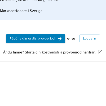
Prova det, du kommer att gilla det!
Marknadsledare i Sverige.
eller
Påbörja din gratis provperiod
Logga in
Är du lärare? Starta din kostnadsfria provperiod härifrån.