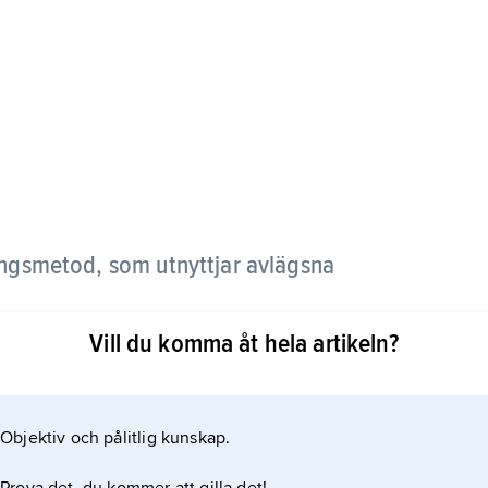
ingsmetod, som utnyttjar avlägsna
Vill du komma åt hela artikeln?
 mäts. Metoden utvecklades under 1960-talet vid
Objektiv och pålitlig kunskap.