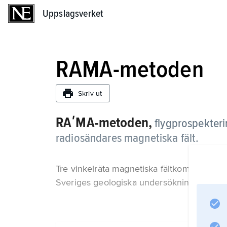
Uppslagsverket
Uppslagsverket
RAMA-metoden
Skriv ut
RAʹMA-metoden,
flygprospekter
radiosändares magnetiska fält.
Tre vinkelräta magnetiska fältkomponenter
Sveriges geologiska undersökning.