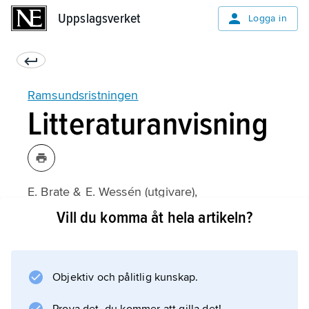
Uppslagsverket
Uppslagsverket
Logga in
Ramsundsristningen
Litteraturanvisning
E. Brate & E. Wessén (utgivare),
Södermanlands runinskrifter
Vill du komma åt hela artikeln?
(1924–36).
Objektiv och pålitlig kunskap.
Information om artikeln