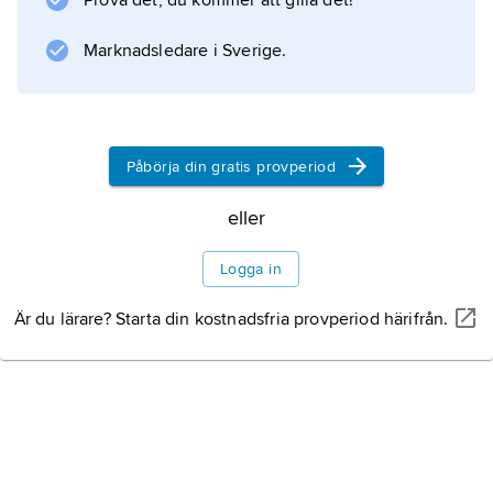
Prova det, du kommer att gilla det!
Marknadsledare i Sverige.
Påbörja din gratis provperiod
eller
Logga in
Är du lärare? Starta din kostnadsfria provperiod härifrån.