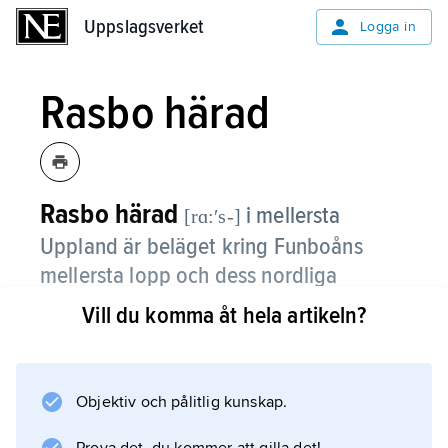
Uppslagsverket
Uppslagsverket
Logga in
Rasbo härad
Rasbo härad
i mellersta
[rɑ:ʹs-]
Uppland är beläget kring Funboåns
mellersta lopp och dess nordliga
tillflöden.
Vill du komma åt hela artikeln?
Rasbo härad består av kuperad slättbygd i
söder och skogsbygd i norr. Tinget fanns vid
Hofs gästgivaregård.
Objektiv och pålitlig kunskap.