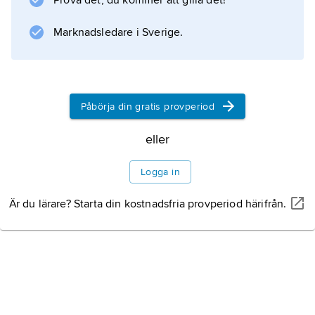
Prova det, du kommer att gilla det!
Marknadsledare i Sverige.
Information om artikeln
Påbörja din gratis provperiod
eller
Logga in
Är du lärare? Starta din kostnadsfria provperiod härifrån.