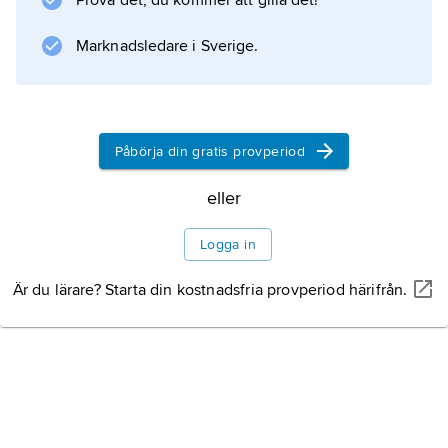
Prova det, du kommer att gilla det!
Marknadsledare i Sverige.
Påbörja din gratis provperiod
eller
Logga in
Är du lärare? Starta din kostnadsfria provperiod härifrån.