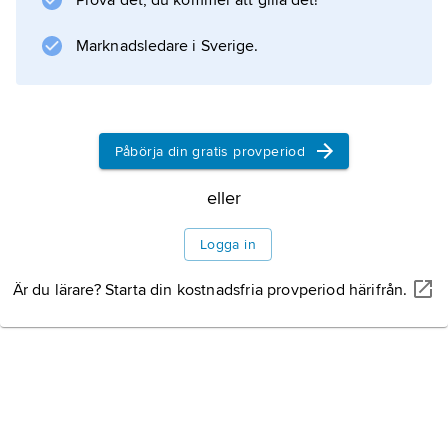
Prova det, du kommer att gilla det!
Information om artikeln
Marknadsledare i Sverige.
Påbörja din gratis provperiod
eller
Logga in
Är du lärare? Starta din kostnadsfria provperiod härifrån.