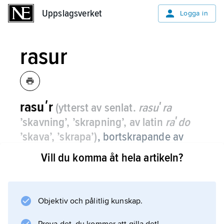
Uppslagsverket
Uppslagsverket
Logga in
rasur
rasuʹr
(ytterst av senlat.
rasuʹra
’skavning’, ’skrapning’, av latin
raʹdo
’skava’, ’skrapa’)
, bortskrapande av
felaktig skrift för att denna skall kunna
Vill du komma åt hela artikeln?
ersättas med ny: något är skrivet ”på
rasur”.
Objektiv och pålitlig kunskap.