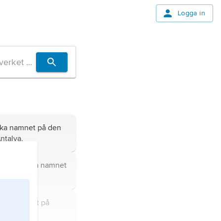
Logga in
m
ika namnet på den
ntalya
.
ika grekiska namnet
tika namnet på
Frankrike.