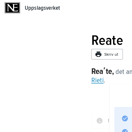
Uppslagsverket
Uppslagsverket
Reate
Skriv ut
Reaʹte,
det a
Rieti
.
Informati