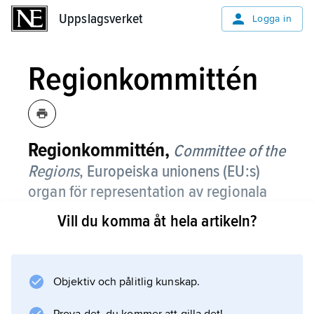
Uppslagsverket
Uppslagsverket
Logga in
Regionkommittén
Regionkommittén,
Committee of the
Regions
,
Europeiska unionens (EU:s)
organ för representation av regionala
och lokala intressen.
Vill du komma åt hela artikeln?
Verksamheten inom Regionkommittén leds av
en ordförande, vald för 2,5 år, och ett
presidium. Regionkommitténs sekretariat är
Objektiv och pålitlig kunskap.
beläget i Bryssel.