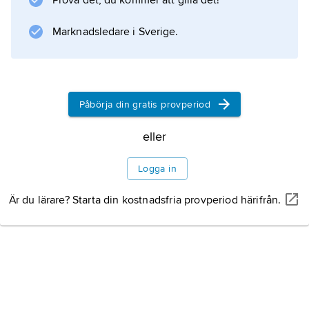
Prova det, du kommer att gilla det!
Marknadsledare i Sverige.
Information om artikeln
Påbörja din gratis provperiod
eller
Logga in
Är du lärare? Starta din kostnadsfria provperiod härifrån.