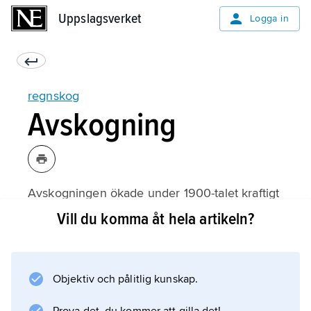
Uppslagsverket
Uppslagsverket
Logga in
regnskog
Avskogning
Avskogningen ökade under 1900-talet kraftigt
i tropikerna. Under 1990-talet uppskattade
Vill du komma åt hela artikeln?
FAO bruttoavskogningen i tropikerna till 14,2
miljoner hektar per år; 1,9 miljoner hektar
återbeskogades per år, så nettoavskogningen
Objektiv och pålitlig kunskap.
blev ca 12,3 miljoner hektar per år.
Nettoavskogningen i regnskog var ca 5–6