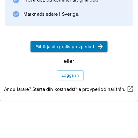
Prova det, du kommer att gilla det!
miljoner hektar— per år (0,6 %). Den globala
nettoavskogningen skattades
Marknadsledare i Sverige.
Information om artikeln
Påbörja din gratis provperiod
eller
Logga in
Är du lärare? Starta din kostnadsfria provperiod härifrån.