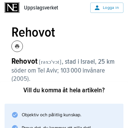
Uppslagsverket
Uppslagsverket
Logga in
Rehovot
Rehovot
,
stad i Israel, 25 km
[rəxɔʹvɔt]
söder om Tel Aviv; 103 000 invånare
(2005).
Vill du komma åt hela artikeln?
Rehovot grundades 1890 av invandrande
judar från Warszawa. Staden är centrum för
odling och förädling av citrusfrukter. I Rehovot
finns Weizmann-Institutet för vetenskaplig
Objektiv och pålitlig kunskap.
forskning och en jordbruksfakultet tillhörande