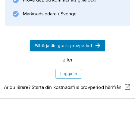
Prova det, du kommer att gilla det!
Hebreiska universitetet i Jerusalem. Industrin
inkluderar kemisk och farmaceutisk industri
Marknadsledare i Sverige.
samt metallindustri.
Påbörja din gratis provperiod
Information om artikeln
eller
Logga in
Är du lärare? Starta din kostnadsfria provperiod härifrån.