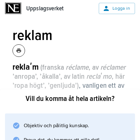
Uppslagsverket
Uppslagsverket
Logga in
reklam
reklaʹm
(franska
réclame
, av
réclamer
’anropa’, ’åkalla’, av latin
reclaʹmo
, här
’ropa högt’, ’genljuda’)
,
vanligen ett av
de konkurrensmedel som ett företag
Vill du komma åt hela artikeln?
använder i sin marknadsföring för att
främja försäljningen av en vara eller
tjänst.
Objektiv och pålitlig kunskap.
Via betalt utrymme i olika medier förmedlas