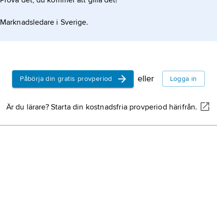
Prova det, du kommer att gilla det!
Marknadsledare i Sverige.
eller
Påbörja din gratis provperiod
Logga in
Är du lärare? Starta din kostnadsfria provperiod härifrån.