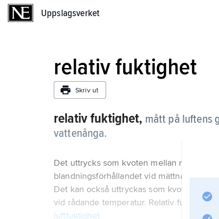
Uppslagsverket
Uppslagsverket
relativ fuktighet
Skriv ut
relativ fuktighet,
mått på luftens
vattenånga.
Det uttrycks som kvoten mellan rådande bl
blandningsförhållandet vid mättnad med a
Det kan också uttryckas som kvoten mella
vid rådande temperatur. Relativ fuktighet 
luftfuktighet