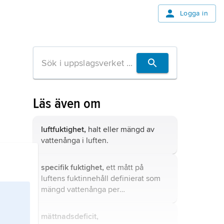
Logga in
Läs även om
luftfuktighet,
halt eller mängd av
vattenånga i luften.
specifik fuktighet,
ett mått på
luftens fuktinnehåll definierat som
mängd vattenånga per
enhetsmängd fuktig luft och
vanligtvis uttryckt som gram ånga
mättnadsdeficit,
per kilogram luft.