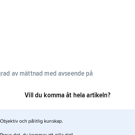
 grad av mättnad med avseende på
Vill du komma åt hela artikeln?
andningsförhållande för vattenånga i luft och
vseende på vattenånga vid rådande temperatur.
n rådande ångtryck i luften och mättnadsångtrycket
Objektiv och pålitlig kunskap.
brukar anges i procent. Se