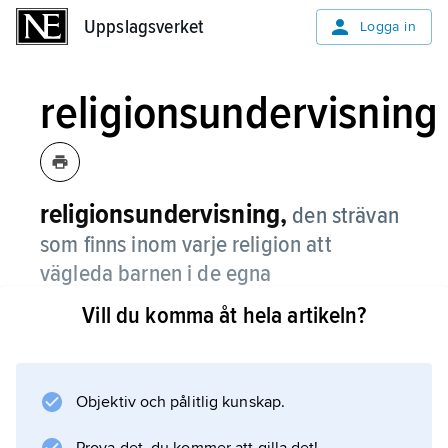
Uppslagsverket
Uppslagsverket
Logga in
religionsundervisning
religionsundervisning,
den strävan
som finns inom varje religion att
vägleda barnen i de egna
trosföreställningarna, riterna,
Vill du komma åt hela artikeln?
livsmönstren etc. och att hos de vuxna
befästa och utveckla vad som
förmedlats under barndomen.
Objektiv och pålitlig kunskap.
I vid mening utgör religionsundervisningen