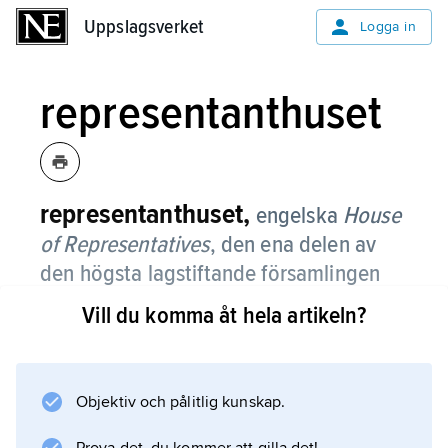
Uppslagsverket
Uppslagsverket
Logga in
representanthuset
representanthuset,
engelska
House
of Representatives
,
den ena delen av
den högsta lagstiftande församlingen
(Kongressen) i USA.
Vill du komma åt hela artikeln?
Det består av 435 ledamöter valda för
tvåårsperioder från USA:s delstater, vilka har
representanter i förhållande till sin folkmängd.
Objektiv och pålitlig kunskap.
Representanthuset deltar i all lagstiftning men