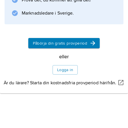
Prova det, du kommer att gilla det!
utövar sitt största inflytande när det gäller
ekonomiska frågor som budget,
Marknadsledare i Sverige.
anslagsbevillningar och skatter och tullfrågor.
Påbörja din gratis provperiod
Information om artikeln
eller
Logga in
Är du lärare? Starta din kostnadsfria provperiod härifrån.