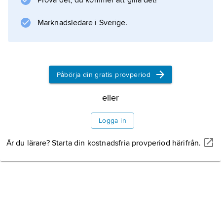
Prova det, du kommer att gilla det!
Marknadsledare i Sverige.
Påbörja din gratis provperiod
eller
Logga in
Är du lärare? Starta din kostnadsfria provperiod härifrån.