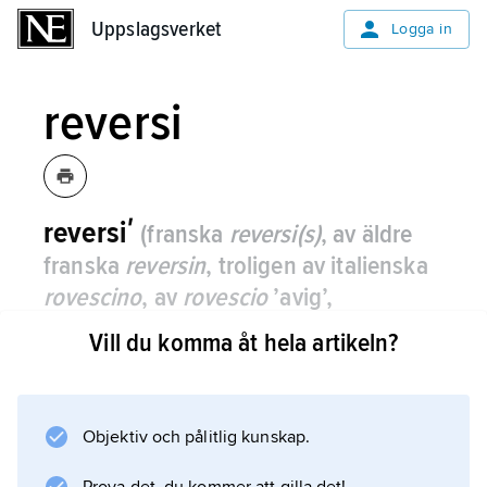
Uppslagsverket
Uppslagsverket
Logga in
reversi
reversiʹ
(franska
reversi(s)
, av äldre
franska
reversin
, troligen av italienska
rovescino
, av
rovescio
’avig’,
’omvänd’)
, ett på 1700- och 1800-talen
Vill du komma åt hela artikeln?
populärt kortspel för fyra deltagare,
vilket gick ut på att ta så få stick som
möjligt (eller alla).
Objektiv och pålitlig kunskap.
Man spelade med en lek där tiorna kastats.