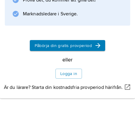
Prova det, du kommer att gilla det!
Marknadsledare i Sverige.
Information om artikeln
Påbörja din gratis provperiod
eller
Logga in
Är du lärare? Starta din kostnadsfria provperiod härifrån.