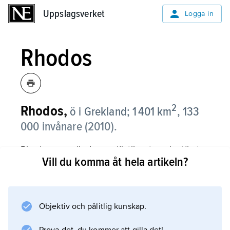
Uppslagsverket
Uppslagsverket
Logga in
Rhodos
2
Rhodos,
ö i Grekland; 1 401 km
, 133
000 invånare (2010).
Rhodos, som är den sydöstligaste och största
Vill du komma åt hela artikeln?
ön i ögruppen Dodekanesos (Tolvöarna), är
beläget 11 km utanför Turkiets sydvästra kust.
Huvudorten Rhodos (56 400 invånare, 2010)
är huvudstad för Dodekanesos. Den är en
Objektiv och pålitlig kunskap.
betydande hamnstad med muromgärdat