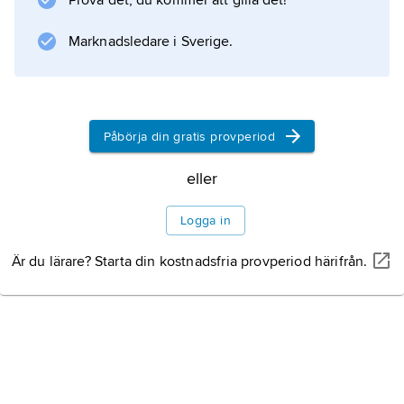
Prova det, du kommer att gilla det!
medeltida centrum med många byggnader
från Johanniterordens tid.
Marknadsledare i Sverige.
Natur
Näringsliv
Påbörja din gratis provperiod
eller
Historia
Logga in
Litteraturanvisning
Är du lärare? Starta din kostnadsfria provperiod härifrån.
Information om artikeln