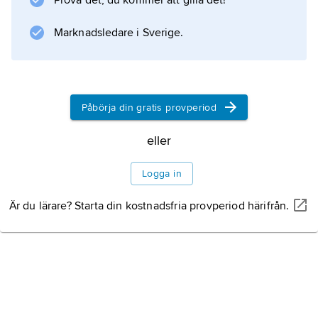
Prova det, du kommer att gilla det!
Marknadsledare i Sverige.
Påbörja din gratis provperiod
eller
Logga in
Är du lärare? Starta din kostnadsfria provperiod härifrån.