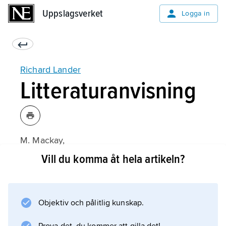
Uppslagsverket
Uppslagsverket
Logga in
Richard Lander
Litteraturanvisning
M. Mackay,
The Indomitable Servant
Vill du komma åt hela artikeln?
(1978).
Objektiv och pålitlig kunskap.
Information om artikeln