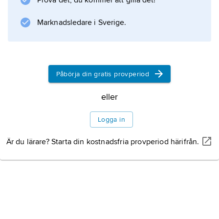
Prova det, du kommer att gilla det!
Marknadsledare i Sverige.
Påbörja din gratis provperiod
eller
Logga in
Är du lärare? Starta din kostnadsfria provperiod härifrån.