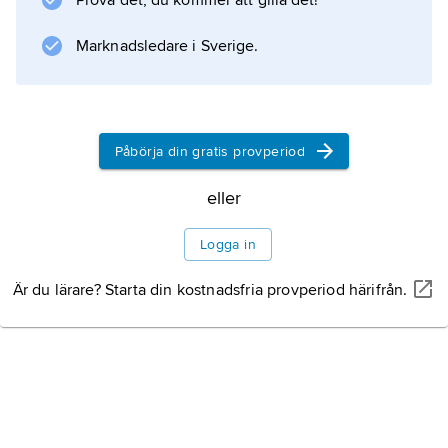
Prova det, du kommer att gilla det!
Marknadsledare i Sverige.
Påbörja din gratis provperiod
eller
Logga in
Är du lärare? Starta din kostnadsfria provperiod härifrån.