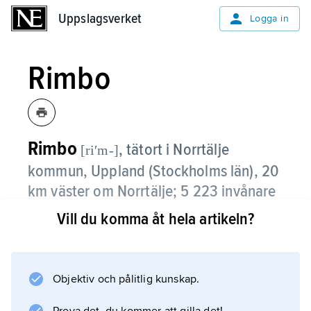
Uppslagsverket
Uppslagsverket
Logga in
Rimbo
Rimbo
,
tätort i Norrtälje
[riʹm-]
kommun, Uppland (Stockholms län), 20
km väster om Norrtälje;
5 223 invånare
(2021)
.
Vill du komma åt hela artikeln?
I Rimbo, som ligger vid riksväg 77, finns
regionens största tvätteri,Textilia Tvätt &
Textilservice AB samt viss tillverkningsindustri.
Objektiv och pålitlig kunskap.