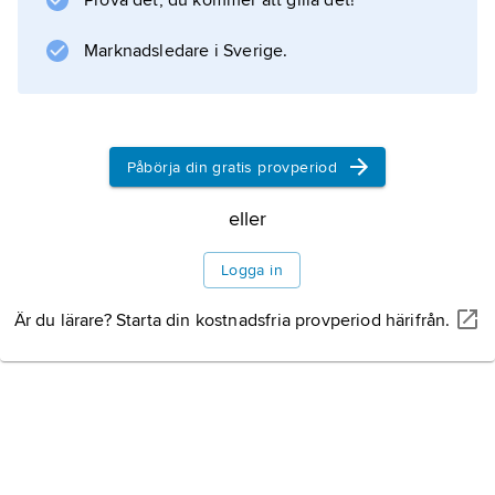
Prova det, du kommer att gilla det!
Marknadsledare i Sverige.
Information om artikeln
Påbörja din gratis provperiod
eller
Logga in
Är du lärare? Starta din kostnadsfria provperiod härifrån.