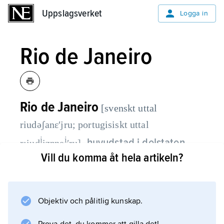
Uppslagsverket
Uppslagsverket
Logga in
Rio de Janeiro
Rio de Janeiro
[svenskt uttal
riudəʃanɛʹjru; portugisiskt uttal
j
i
,
huvudstad i delstaten
r:iud
iʒɐne
ʹru]
Vill du komma åt hela artikeln?
med samma namn, Brasilien; 6,8
miljoner invånare (2022), i
storstadsregionen 11,8 miljoner
invånare.
Objektiv och pålitlig kunskap.
Rio de Janeiro, som ligger på västra stranden