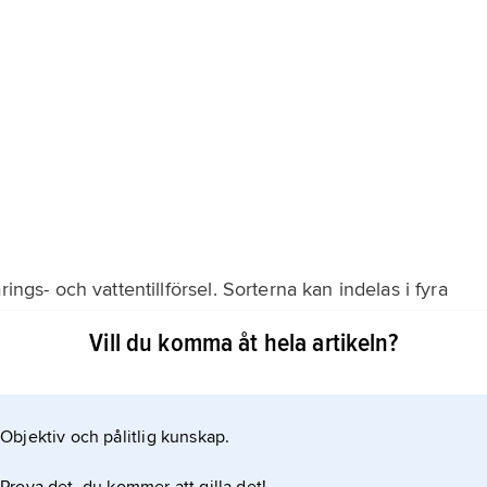
ings- och vattentillförsel. Sorterna kan indelas i fyra
Vill du komma åt hela artikeln?
st i kombination med svedjebruk i regnskogsområden.
sumpris, som odlas i vattentäckt slam med ett
gen. Odling av
Objektiv och pålitlig kunskap.