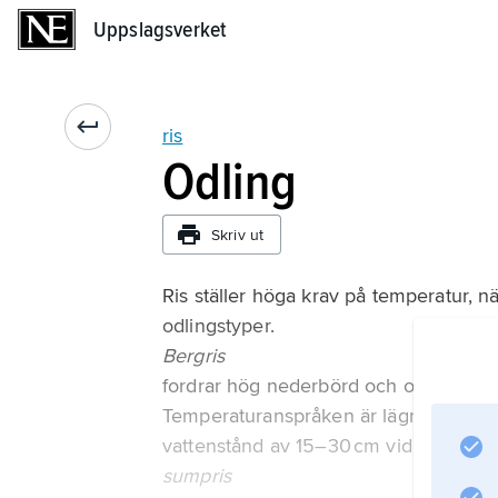
Uppslagsverket
Uppslagsverket
ris
Odling
Skriv ut
Ris ställer höga krav på temperatur, när
odlingstyper.
Bergris
fordrar hög nederbörd och odlas främ
Temperaturanspråken är lägre än hos 
vattenstånd av 15–30 cm vid planterin
sumpris