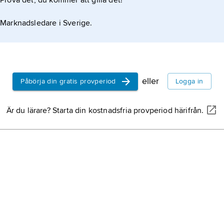
Prova det, du kommer att gilla det!
Marknadsledare i Sverige.
eller
Påbörja din gratis provperiod
Logga in
Är du lärare? Starta din kostnadsfria provperiod härifrån.