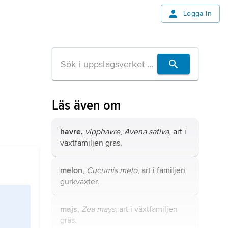
Logga in
Läs även om
havre,
vipphavre
,
Avena sativa
, art i
växtfamiljen gräs.
melon
,
Cucumis melo
, art i familjen
gurkväxter.
majs
,
Zea mays
, art i växtfamiljen
gräs.