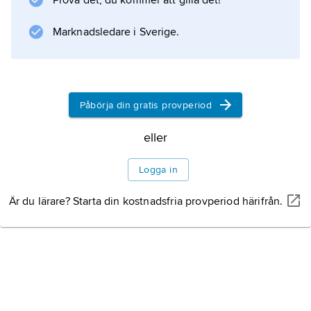
Prova det, du kommer att gilla det!
dess chef av dåvarande president
George Bush
Marknadsledare i Sverige.
men lämnade tjänsten redan 1993, delvis
efter att ha kritiserats för sin roll i
Påbörja din gratis provperiod
Information om artikeln
eller
Logga in
Är du lärare? Starta din kostnadsfria provperiod härifrån.