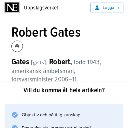
Uppslagsverket
Uppslagsverket
Logga in
Robert Gates
Gates
Robert,
i
,
född 1943,
[ge
ts]
amerikansk ämbetsman,
försvarsminister 2006–11.
Vill du komma åt hela artikeln?
Robert Gates, som är från Kansas och har en
doktorsexamen i rysk historia, rekryterades
redan under sina forskarstudier till den
amerikanska underrättelsetjänsten CIA, där
Objektiv och pålitlig kunskap.
han verkade 1966–93. Han utsågs 1991 till