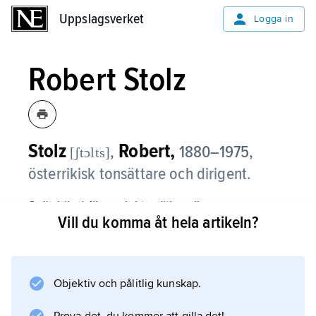
Uppslagsverket
Uppslagsverket
Logga in
Robert Stolz
Stolz
Robert,
,
1880–1975,
[ʃtɔlts]
österrikisk tonsättare och dirigent.
S. är känd för verk i traditionell
Vill du komma åt hela artikeln?
wieneroperettstil. Filmoperetten ”Två hjärtan i
valstakt” (1930) låg till grund för den kanske
mest kända av hans över 70 operetter,
Der verlorene Walzer
Objektiv och pålitlig kunskap.
(1933). S. vann popularitet med filmmusik och