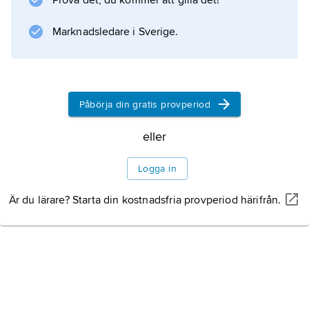
Prova det, du kommer att gilla det!
sånger som ”Im Prater blüh’n wieder die
Bäume” (1916) och ett par
Marknadsledare i Sverige.
Information om artikeln
Påbörja din gratis provperiod
eller
Logga in
Är du lärare? Starta din kostnadsfria provperiod härifrån.