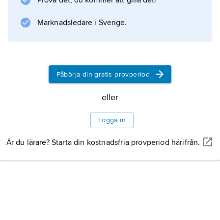
Prova det, du kommer att gilla det!
blästerrör, och senare ånglok kom att i stora
drag bygga på samma grundkonstruktion.
Marknadsledare i Sverige.
Information om artikeln
Påbörja din gratis provperiod
eller
Logga in
Är du lärare? Starta din kostnadsfria provperiod härifrån.