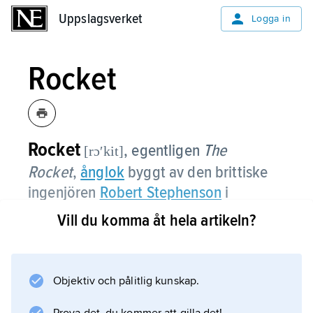
Uppslagsverket
Uppslagsverket
Logga in
Rocket
Rocket
, egentligen
The
[rɔʹkit]
Rocket
,
ånglok
byggt av den brittiske
ingenjören
Robert Stephenson
i
samarbete med fadern
George
Vill du komma åt hela artikeln?
Stephenson
1829.
Rocket segrade i lokomotivtävlingen vid
Objektiv och pålitlig kunskap.
Rainhill i England samma år. Det var det första
loket med bland annat tubpanna och