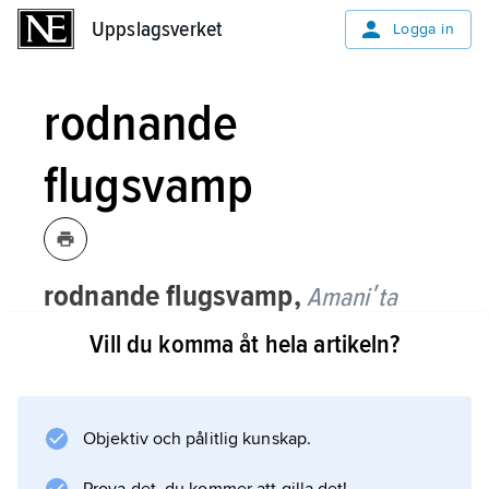
Uppslagsverket
Uppslagsverket
Logga in
rodnande
flugsvamp
rodnande flugsvamp,
Amaniʹta
rubeʹscens
,
art i basidsvampsordningen
Vill du komma åt hela artikeln?
Agaricaʹles
.
Den har en 5–15 cm vid hatt med på
ovansidan grå–vita hyllerester på röd- till
Objektiv och pålitlig kunskap.
brunaktig botten. Den 5–15 cm höga foten är