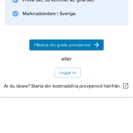
Prova det, du kommer att gilla det!
vit–gråaktig och har en hängande och på
ovansidan strimmig ring.
Marknadsledare i Sverige.
Information om artikeln
Påbörja din gratis provperiod
eller
Logga in
Är du lärare? Starta din kostnadsfria provperiod härifrån.