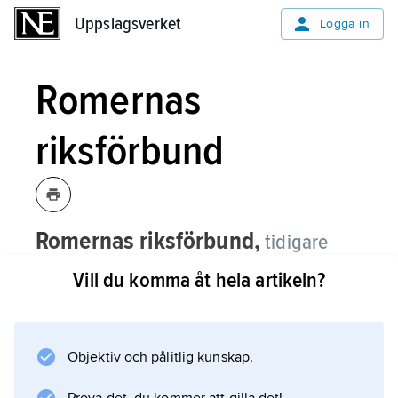
Uppslagsverket
Uppslagsverket
Logga in
Romernas
riksförbund
Romernas riksförbund,
tidigare
Nordiska zigenarrådet
,
bildades 1972
Vill du komma åt hela artikeln?
och var samarbetsorgan för romer i
Norden.
Objektiv och pålitlig kunskap.
Efter omorganisation 1999 samlar Romernas
riksförbund alla romer, nordiska såväl som