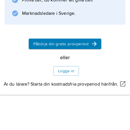
Prova det, du kommer att gilla det!
försvinner efter 12–24 timmar.
Marknadsledare i Sverige.
Information om artikeln
Påbörja din gratis provperiod
eller
Logga in
Är du lärare? Starta din kostnadsfria provperiod härifrån.