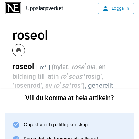
Uppslagsverket
Uppslagsverket
Logga in
roseol
roseol
(nylat.
roseʹola
, en
[-o:ʹl]
bildning till latin
roʹseus
’rosig’,
’rosenröd’, av
roʹsa
’ros’)
, generellt
hudutslag på framför allt bålen, vilket
Vill du komma åt hela artikeln?
förekommer vid många
infektionssjukdomar, t.ex. syfilis och
tyfoid.
Objektiv och pålitlig kunskap.
Utslagen är 3–4 mm stora, blekröda och