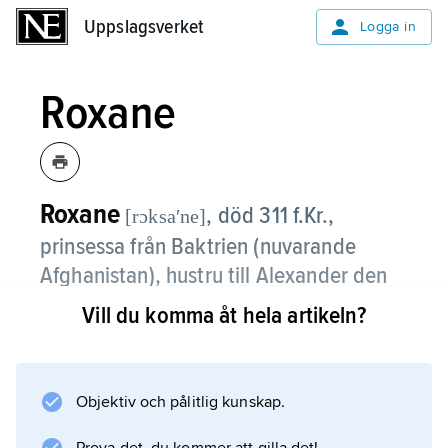
Uppslagsverket
Uppslagsverket
Logga in
Roxane
Roxane
,
död 311 f.Kr.,
[rɔksaʹne]
prinsessa från Baktrien (nuvarande
Afghanistan), hustru till Alexander den
store från 327.
Vill du komma åt hela artikeln?
Vid Alexanders död 323 var Roxane gravid;
sonen utropades till kung Alexander IV.
Därefter förblev de passiva pjäser i
Objektiv och pålitlig kunskap.
maktpolitiken tills de mördades av