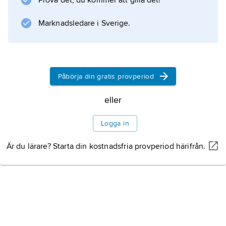
Prova det, du kommer att gilla det!
Makedoniens ståthållare Kassandros.
Marknadsledare i Sverige.
Information om artikeln
Påbörja din gratis provperiod
eller
Logga in
Är du lärare? Starta din kostnadsfria provperiod härifrån.