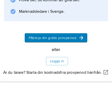
Prova det, du kommer att gilla det!
Marknadsledare i Sverige.
Påbörja din gratis provperiod
eller
Logga in
Är du lärare? Starta din kostnadsfria provperiod härifrån.