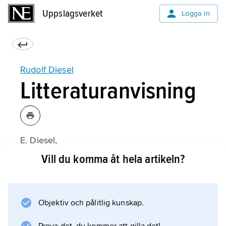
Uppslagsverket
Uppslagsverket
Logga in
Rudolf Diesel
Litteraturanvisning
E. Diesel,
Rudolf Diesel: Hans liv och verk
Vill du komma åt hela artikeln?
(svensk översättning 1941).
Objektiv och pålitlig kunskap.
Information om artikeln