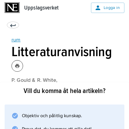
Uppslagsverket
Uppslagsverket
Logga in
rum
Litteraturanvisning
P. Gould & R. White,
Mental Maps
Vill du komma åt hela artikeln?
(1974);
Objektiv och pålitlig kunskap.
Information om artikeln