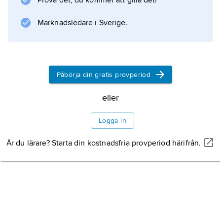
Prova det, du kommer att gilla det!
Marknadsledare i Sverige.
Påbörja din gratis provperiod
eller
Logga in
Är du lärare? Starta din kostnadsfria provperiod härifrån.