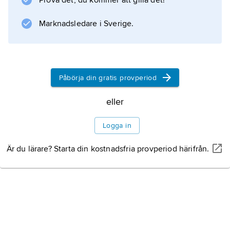
Prova det, du kommer att gilla det!
Marknadsledare i Sverige.
Påbörja din gratis provperiod
eller
Logga in
Är du lärare? Starta din kostnadsfria provperiod härifrån.